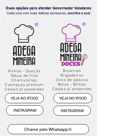
Duas opções para atender Governador Valadares
Cada uma com suas delícias exclusivas,
escolha a sua
!
®
®
Brownies
Vinhos - Queijos
Brigadeiros
Tábua de frios
Ovos de páscoa
Charcutarias
Bolos - Mimos
Cachaças premium
Cestas p/ presentes
Cestas p/ presentes
VEJA NO IFOOD
VEJA NO IFOOD
INSTAGRAM
INSTAGRAM
Chame pelo Whatsapp