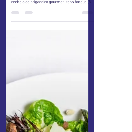
CAIXA 5 (26 ítens) R$ 145 Caixa especial.
Contem: Coração fondue de chocolate com
recheio de brigadeiro gourmet. Ítens fondue (8
morangos...